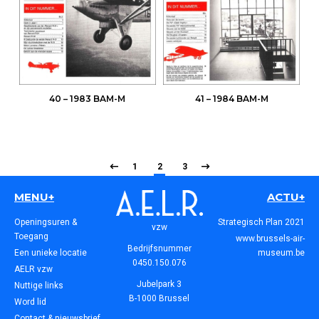
40 – 1983 BAM-M
41 – 1984 BAM-M
1
2
3
MENU+
ACTU+
Openingsuren &
Strategisch Plan 2021
vzw
Toegang
www.brussels-air-
Bedrijfsnummer
Een unieke locatie
museum.be
0450.150.076
AELR vzw
Jubelpark 3
Nuttige links
B-1000 Brussel
Word lid
Contact & nieuwsbrief