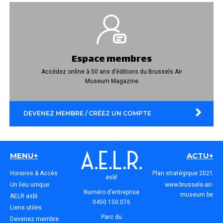
Espace membres
Accédez online à 50 ans d’éditions du Brussels Air
Museum Magazine
DEVENEZ MEMBRE / CRÉEZ UN COMPTE
MENU+
ACTU+
Horaires & Accès
Plan stratégique 2021
asbl
Un lieu unique
www.brussels-air-
Numéro d’entreprise
museum.be
AELR asbl
0450.150.076
Liens utiles
Parc du
Devenez membre