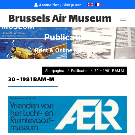
Aanmelden
|
Sluit je aan
Publication
Print & Online Magazine
Je bevindt je hier :
Startpagina
Publicatie
30 – 1981 BAM-M
30 - 1981 BAM-M