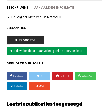
BESCHRIJVING
AANVULLENDE INFORMATIE
De Belgisch Meteoren- De Meteor F.8
LEESOPTIES
FLIPBOOK PDF
Niet downloadbaar maar volledig online doorzoekbaar
DEEL DEZE PUBLICATIE
Facebook
X
Pinterest
WhatsApp
Linkedin
eMail
Laatste publicaties toegevoegd