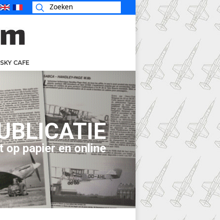
SKY CAFE
UBLICATIE
t op papier en online