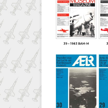
39 – 1983 BAM-M
3