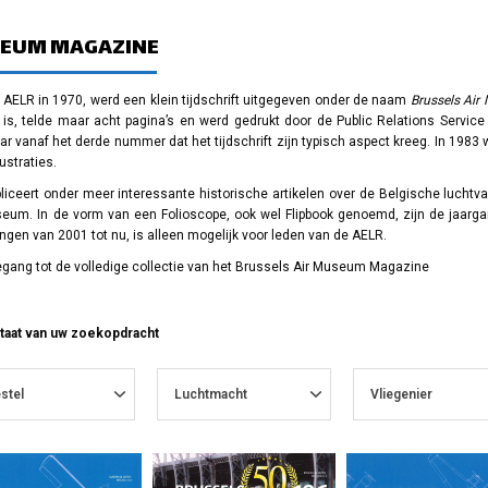
SEUM MAGAZINE
g AELR in 1970, werd een klein tijdschrift uitgegeven onder de naam
Brussels Ai
is, telde maar acht pagina’s en werd gedrukt door de Public Relations Servic
r vanaf het derde nummer dat het tijdschrift zijn typisch aspect kreeg. In 1983 w
ustraties.
liceert onder meer interessante historische artikelen over de Belgische luchtva
seum. In de vorm van een Folioscope, ook wel Flipbook genoemd, zijn de jaarg
angen van 2001 tot nu, is alleen mogelijk voor leden van de AELR.
oegang tot de volledige collectie van het Brussels Air Museum Magazine
ltaat van uw zoekopdracht
stel
Luchtmacht
Vliegenier