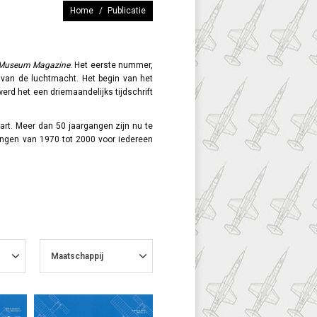
Je bent hier:
Home
Publicatie
r Museum Magazine
. Het eerste nummer,
e van de luchtmacht. Het begin van het
erd het een driemaandelijks tijdschrift
art. Meer dan 50 jaargangen zijn nu te
angen van 1970 tot 2000 voor iedereen
Maatschappij