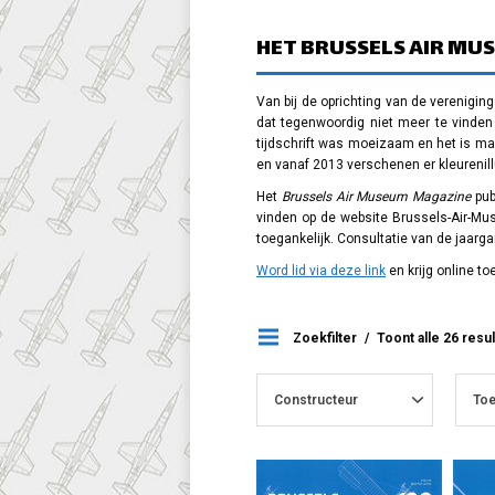
HET BRUSSELS AIR MU
Van bij de oprichting van de verenigin
dat tegenwoordig niet meer te vinden 
tijdschrift was moeizaam en het is maa
en vanaf 2013 verschenen er kleurenill
Het
Brussels Air Museum Magazine
pub
vinden op de website Brussels-Air-Mu
toegankelijk. Consultatie van de jaarg
Word lid via deze link
en krijg online t
Zoekfilter
Toont alle 26 resu
Constructeur
Toe