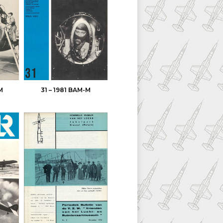
M
31 – 1981 BAM-M