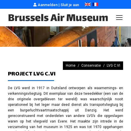
Aanmelden
|
Sluit je aan
Je bent hier:
Home
Conservatie
LVG C.VI
PROJECT LVG C.VI
De LVG werd in 1917 in Duitsland ontworpen als waarnemings- en
verkenningsvliegtuig. Dit exemplaar van deze tweedekker (een van de
drie originele overgebleven ter wereld) was waarschijnlijk nooit
operationeel bij het leger maar deed dienst als transportvliegtuig bij
een burgerluchtvaartmaatschappij uit Danzig. Het werd
gereconstrueerd met onderdelen van andere LVG’s die opgeslagen
waren op het vliegveld van Evere. Het maakte zijn intrede in de
verzameling van het museum in 1925 en was tot 1970 opgehangen