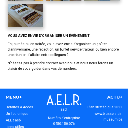
VOUS AVEZ ENVIE D’ORGANISER UN ÉVÉNEMENT
En journée ou en soirée, vous avez envie d’organiser un goûter
d’anniversaire, une réception, un buffet service traiteur, ou bien encore
une réunion d’affaire entre collègues ?
N’hésitez pas à prendre contact avec nous et nous nous ferons un
plaisir de vous guider dans vos démarches.
MENU+
ACTU+
Horaires & Accès
Plan stratégique 2021
asbl
Un lieu unique
www.brussels-air-
Numéro d’entreprise
museum.be
AELR asbl
0450.150.076
Liens utiles