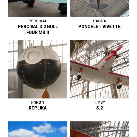
1919 - 1945
|
Ballon
1919 - 1945
|
Avion
PERCIVAL
SABCA
PERCIVAL D.2 GULL
PONCELET VIVETTE
FOUR MK.II
Avion de tourisme -
Planeur et moto-aviette -
Royaume-Uni - Premier vol
Belgique - Premier vol en
début 1932 - Vit. Max. 257
1923 - Entra au musée en
km/h - Entre au musée en
1927.
1975.
1919 - 1945
|
Avion
1919 - 1945
|
Planeur
FNRS 1
TIPSY
REPLIKA
S.2
Ballon Stratosphérique -
Financé par Fonds national
Belge de la recherche
Avion civil de sport -
scientifique - Construction de
Belgique - Premier vol en mai