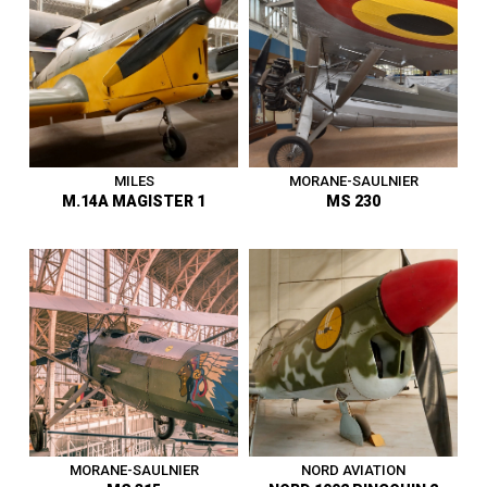
Danemark - Premier vol en
Belgique - Premier vol en
septembre 1944 - Vit. Max.
octobre 1932 - Vit. Max. 220
185 km/h - Entre au musée en
km/h - Entre au musée en
1975.
1937.
1919 - 1945
|
Avion
1919 - 1945
|
Avion
MILES
MORANE-SAULNIER
M.14A MAGISTER 1
MS 230
Avion d’entraînement avancé,
Avion d’écolage élémentaire -
liaison et acrobatie - France -
Royaume-Uni - Premier vol en
Premier vol en février 1929 -
mars 1937 - Vit. Max. 225
Vit. Max. 205 km/h - En
km/h - Force Aérienne Belge
service à l’Aéronautique
de 1946 à 1953 - Entre au
Militaire Belge à partir de
musée en 1974.
1931 - Entre au musée en
1977.
1919 - 1945
|
Avion
1919 - 1945
|
Avion
MORANE-SAULNIER
NORD AVIATION