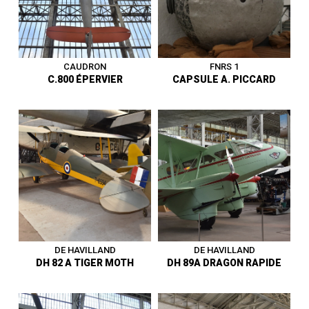
1919 - 1945
|
Avion
1919 - 1945
|
Avion
CAUDRON
FNRS 1
C.800 ÉPERVIER
CAPSULE A. PICCARD
Ballon Stratosphérique -
Financé par Fonds national
Planeur biplace côte à côte -
Belge de la recherche
France - Premier vol en
scientifique - Construction de
janvier 1942 - Entre au musée
la capsule Bathyscaphe en
en 1973.
Belgique - Premier vol en mai
1931 - Alt. Max.15.780 m. -
Entre au musée en 1972.
1919 - 1945
|
Avion
1919 - 1945
|
Ballon
DE HAVILLAND
DE HAVILLAND
DH 82 A TIGER MOTH
DH 89A DRAGON RAPIDE
Biplan d'entrainement