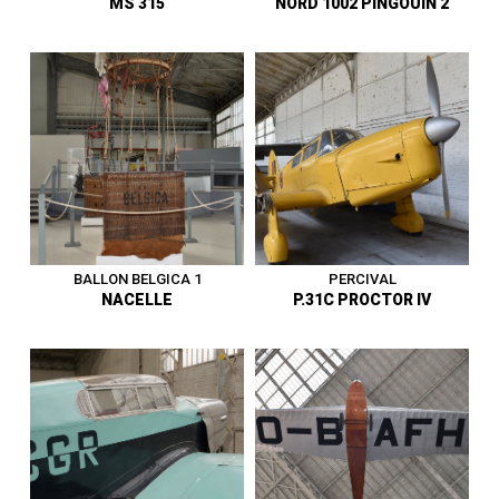
MS 315
NORD 1002 PINGOUIN 2
Avion d’entraînement
Avion de liaison et de
élémentaire - France -
tourisme - France - Premier
Premier vol en octobre 1932 -
vol en 1934 en tant que
Vit. Max. 170 km/h - Reçu
Messerschmitt 108 - Vit. Max.
suite à un échange - Entre au
300 km/h - Épave restaurée -
musée en 1977.
Entre au musée en 1973.
1919 - 1945
|
Avion
1919 - 1945
|
Avion
BALLON BELGICA 1
PERCIVAL
NACELLE
P.31C PROCTOR IV
Ballon de compétition -
Avion d’entraînement et de
Nacelle de Ernest Demuyter -
liaison - Royaume-Uni -
Vainqueur de la coupe
Premier vol en octobre 1939 -
Gordon Bennett en 1921,
Vit. Max. 257 km/h - Entre au
1922 et 1923 - Entre au musée
musée en 1952.
en 19??