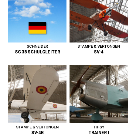
la capsule Bathyscaphe en
1935 - Vit. Max. 175 km/h -
Belgique - Premier vol en mai
Entre au musée en 1966.
1931 - Alt. Max.15.780 m. -
Entre au musée en 1972.
1919 - 1945
|
Ballon
1919 - 1945
|
Avion
SCHNEIDER
STAMPE & VERTONGEN
SG 38 SCHULGLEITER
SV-4
Avion biplace d’entraînement
et de voltige - Belgique -
Planeur d’écolage -
Premier vol en mai 1933 - Vit.
Allemagne - Premier vol le 6
Max. 200 km/h - Force
décembre 1937 - Vit. Max. 115
Aérienne Belge de 1948 à
km/h - Entre au musée en
1977 - Patrouille acrobatique
2015.
« les Manchots » - Entre au
musée en 1980.
1919 - 1945
|
Planeur
1919 - 1945
|
Avion
STAMPE & VERTONGEN
TIPSY
SV-4B
TRAINER I