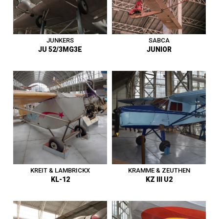
1919 - 1945
|
ULM
1919 - 1945
|
Avion
JUNKERS
SABCA
JU 52/3MG3E
JUNIOR
Avion de transport civil et
militaire - Allemagne -
Premier vol en septembre
Planeur - Belgique - Premier
1930 - Vit. Max. 271 km/h - En
vol vers 1931 - Entre au
service à la SABENA de 1936
musée en 1971.
à 1946 - Entre au musée en
2001.
1919 - 1945
|
Avion
1919 - 1945
|
Planeur
KREIT & LAMBRICKX
KRAMME & ZEUTHEN
KL-12
KZ III U2
ULM monoplace ultraléger de
Avion de tourisme -
construction personnelle -