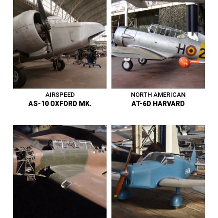
Avion d’attaque au sol - États-
Avion de liaison et
Unis - Premier vol en juillet
d’entraînement - Royaume-
1942 - Vit. Max. : 518 km/h -
Uni - Premier vol en juin 1937
En service dans diverses
- Vit. Max. 302 km/h - Force
compagnies privées, saisi
Aérienne Belge de 1947 à
par les autorités belges -
1954 - Entre au musée en
Offert au musée en 1976.
1958.
1919 - 1945
|
Avion
1919 - 1945
|
Avion
AIRSPEED
NORTH AMERICAN
AS-10 OXFORD MK.
AT-6D HARVARD
Avion de liaison et
Avion d’entraînement avancé
d’entraînement - Royaume-
- États-Unis - Premier vol en
Uni - Premier vol en juin 1937
avril 1936 - Vit. Max. 225 km/h
- Vit. Max. 302 km/h - Force
- Force Aérienne Belge de
Aérienne Belge de 1947 à
1947 à 1958 - Entre au musée
1954 - Entre au musée en
en 1959.
1958.
1919 - 1945
|
Avion
1919 - 1945
|
Avion