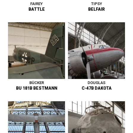
FAIREY
TIPSY
BATTLE
BELFAIR
Avion de reconnaissance et
bombardier léger - Royaume-
Avion d’entraînement
Uni - Premier vol en mars
élémentaire - Belgique -
1936 - Vit. Max. 388 km/h - En
Premier vol en novembre
service à l’Aéronautique
1937 - Vit. Max. 190 km/h -
Militaire Belge de 1937 à 1940
Entre au musée en 1989.
- Entre au musée en 1990.
1919 - 1945
|
Avion
1919 - 1945
|
Avion
BÜCKER
DOUGLAS
BU 181B BESTMANN
C-47B DAKOTA
Avion d’écolage élémentaire -
Avion de transport - États-
Allemagne - Premier vol en
Unis - Premier vol en
février 1939 - Vit. Max. 215
décembre 1935 - Vit. Max. 360
km/h - Épave retrouvée à
km/h - Force Aérienne Belge
Ostende, restaurée par l’AELR
de 1946 à 1976 - Entre au
- Entre au musée en 1977.
musée en 1973.