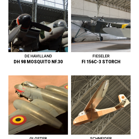
Transport, entrainement à la
élémentaire - Royaume-Uni –
navigation - Royaume Uni -
Premier vol en octobre 1931 -
Premier vol le 17 avril 1934 -
Vit. Max. 167 km/h - Force
Construit à 73 exemplaires -
Aérienne Belge de 1945 à
Vitesse maximum 253 km/h -
1948 - Entre au musée en
Arrivé au musée en 1973.
2005.
1919 - 1945
|
Avion
1919 - 1945
|
Avion
DE HAVILLAND
FIESELER
DH 98 MOSQUITO NF.30
FI 156C-3 STORCH
Avion de chasse de nuit -
Avion de liaison et
Royaume-Uni - Premier vol en
d’observation - Allemagne -
novembre 1940 - Vit. Max. 655
Premier vol en mai 1936 – Vit.
km/h - Force Aérienne Belge
Max.175 km/h - Exemplaire
de 1947 à 1956 - Entre au
reconstitué - Entre au musée
musée en 1957.
en 1972.
1919 - 1945
|
Avion
1919 - 1945
|
Avion
GLOSTER
SCHNEIDER