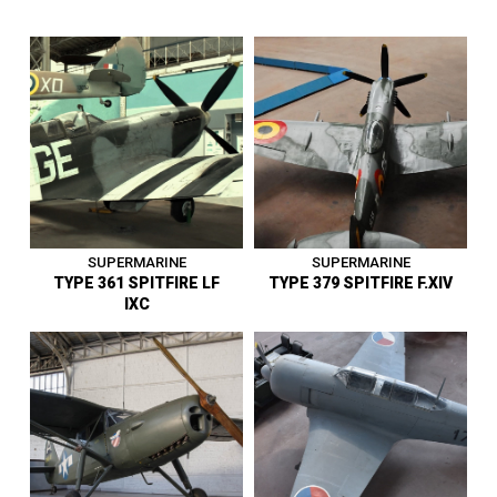
Avion biplace d’entraînement
et de voltige - Belgique -
Avion d’entraînement
Premier vol en mai 1933 - Vit.
élémentaire - Belgique -
Max. 200 km/h - Réplique de
Premier vol en mai 1937 - Vit.
l’avion d’évasion de Divoy et
Max. 180 km/h - Entre au
Donnet - Entre au musée en
musée en 1989.
1964.
1919 - 1945
|
Avion
1919 - 1945
|
Avion
SUPERMARINE
SUPERMARINE
TYPE 361 SPITFIRE LF
TYPE 379 SPITFIRE F.XIV
IXC
Monoplace de Chasse -
Monoplace de Chasse -
Royaume-Uni - Premier vol en
Royaume-Uni - Premier vol en
mars 1936 - Vit. Max. 502
mars 1936 - Vit. Max. 706
km/h - De la RAF à la Force
km/h - De la RAF à la Force
Aérienne Belge de décembre
Aérienne Belge de 1944 à
1943 à 1954 - Appareil
1954 - Appareil reconstitué -
reconstitué - Entre au musée
Entre au musée en 1951.
en 1952.