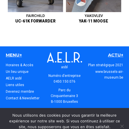
1919 - 1945
|
Avion
1919 - 1945
|
Avion
FAIRCHILD
YAKOVLEV
UC-61K FORWARDER
YAK-11 MOOSE
Avion d’entraînement et de
Avion d’entraînement avancé
communication - États-Unis -
- Union soviétique - Premier
Premier vol en 1932 - Vit.
vol en novembre 1945 - Vit.
Max. 198 km/h -
Max. 460 km/h - Entre au
MENU+
ACTU+
Immatriculation civile belge -
musée en 1992.
Offert au musée en 1970.
Horaires & Accès
Plan stratégique 2021
asbl
Un lieu unique
www.brussels-air-
Numéro d’entreprise
1919 - 1945
|
Avion
1919 - 1945
|
Avion
museum.be
AELR asbl
0450.150.076
Liens utiles
Parc du
Devenez membre
Cinquantenaire 3
Contact & Newsletter
B-1000 Bruxelles
Société Royale
Nous utilisons des cookies pour vous garantir la meilleure
Amis du musée de l’Air et de l’Espace
expérience sur notre site web. Si vous continuez à utiliser ce
site, nous supposerons que vous en êtes satisfait.