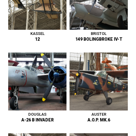
KASSEL
BRISTOL
12
149 BOLINGBROKE IV-T
Bimoteur d’entraînement à la
Planeur - Allemagne - Vit.
navigation et au tir -
Max. 40 km/h - Premier vol en
Royaume-Uni - Premier vol en
1920 - Entre au musée en
septembre 1937 – Vit. Max.
1971.
475 km/h - Reçu par échange
- Entre au musée en 1972.
1919 - 1945
|
Planeur
1919 - 1945
|
Avion
DOUGLAS
AUSTER
A-26 B INVADER
A.O.P. MK.6