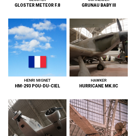
GLOSTER METEOR F.8
GRUNAU BABY III
Avion de chasse - Royaume-
Uni - Premier vol en mars
Planeur d'entrainement -
1943 - Vit. Max. 953 km/h -
Allemagne - Premier vol en
Force Aérienne Belge de 1951
1930 - Vit. Max. 160 km/h -
à 1963 - Entre au musée en
Entre au musée en 1971.
1963.
1919 - 1945
|
Avion
1919 - 1945
|
Planeur
HENRI MIGNET
HAWKER
HM-293 POU-DU-CIEL
HURRICANE MK.IIC
Monoplace de Chasse -
Royaume-Uni - Premier vol en
Biplan monoplace ultraléger
novembre 1936 - Vit. Max. 545
de construction amateur -
km/h - Allied Flight
Belgique - Premier vol en
octobre 1932 - Vit. Max. 220
Metropolitan Squadron puis
km/h - Entre au musée en
la Force Aérienne Belge de
1937.
1946 à 1951 - Entre au musée
en 1958.