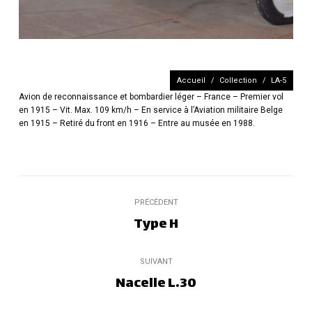
Vous êtes ici :
Accueil
Collection
LA-5
Avion de reconnaissance et bombardier léger – France – Premier vol
en 1915 – Vit. Max. 109 km/h – En service à l’Aviation militaire Belge
en 1915 – Retiré du front en 1916 – Entre au musée en 1988.
Navigation
PRÉCÉDENT
de
Type H
Onglet
précédent
commentaire
SUIVANT
Nacelle L.30
Projets
similaires