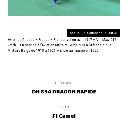
Vous êtes ici :
Accueil
Collection
XIII C1
Avion de Chasse – France – Premier vol en avril 1917 – Vit. Max. 217
km/h – En service à l’Aviation Militaire Belge puis à l’Aéronautique
Militaire Belge de 1918 à 1921 – Entre au musée en 1920.
Navigation
PRÉCÉDENT
de
DH 89A DRAGON RAPIDE
Onglet
précédent
commentaire
SUIVANT
F1 Camel
Projets
similaires