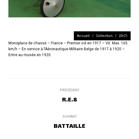
Vous êtes ici :
Accueil
Collection
23-C1
Monoplace de chasse – France – Premier vol en 1917 – Vit. Max. 165
km/h – En service à l’Aéronautique Militaire Belge de 1917 à 1920 –
Entre au musée en 1920.
Navigation
PRÉCÉDENT
de
R.E.8
Onglet
précédent
commentaire
SUIVANT
BATTAILLE
Projets
similaires