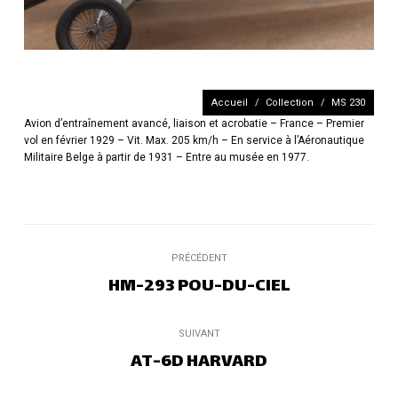
Vous êtes ici :
Accueil
Collection
MS 230
Avion d’entraînement avancé, liaison et acrobatie – France – Premier
vol en février 1929 – Vit. Max. 205 km/h – En service à l’Aéronautique
Militaire Belge à partir de 1931 – Entre au musée en 1977.
Navigation
PRÉCÉDENT
de
HM-293 POU-DU-CIEL
Onglet
précédent
commentaire
SUIVANT
AT-6D HARVARD
Projets
similaires