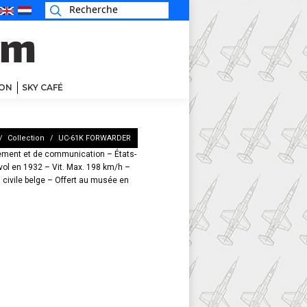
ON
SKY CAFÉ
Vous êtes ici :
Collection
UC-61K FORWARDER
nement et de communication – États-
vol en 1932 – Vit. Max. 198 km/h –
 civile belge – Offert au musée en