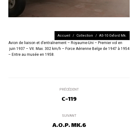
Vous êtes ici :
Accueil
Collection
AS-10 Oxford Mk.
Avion de liaison et d’entraînement – Royaume-Uni – Premier vol en
juin 1937 – Vit. Max. 302 km/h – Force Aérienne Belge de 1947 à 1954
– Entre au musée en 1958.
Navigation
PRÉCÉDENT
de
C-119
Onglet
précédent
commentaire
SUIVANT
A.O.P. MK.6
Projets
similaires